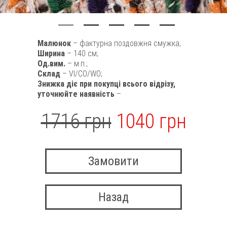
Малюнок
– фактурна поздовжня смужка;
Ширина
– 140 см;
Од.вим.
– м.п.;
Склад
– VI/CO/WO;
Знижка діє при покупці всього відрізу,
уточнюйте наявність
–
1716 грн
1040 грн
Замовити
Назад