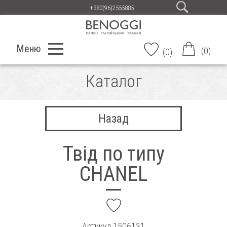
+380(96)2555885
Меню
(
0
)
(
0
)
Каталог
Назад
Твід по типу
CHANEL
add
Артикул
1506131