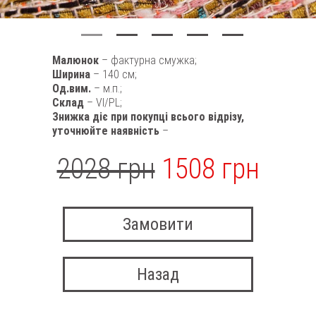
Малюнок
– фактурна смужка;
Ширина
– 140 см;
Од.вим.
– м.п.;
Склад
– VI/PL;
Знижка діє при покупці всього відрізу,
уточнюйте наявність
–
2028 грн
1508 грн
Замовити
Назад