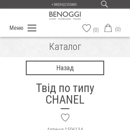
+380(96)2555885
Меню
(
0
)
(
0
)
Каталог
Назад
Твід по типу
CHANEL
add
Артикул
1506134