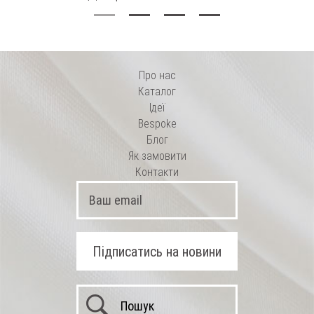
еластаном
Про нас
Каталог
Ідеї
Bespoke
Блог
Як замовити
Контакти