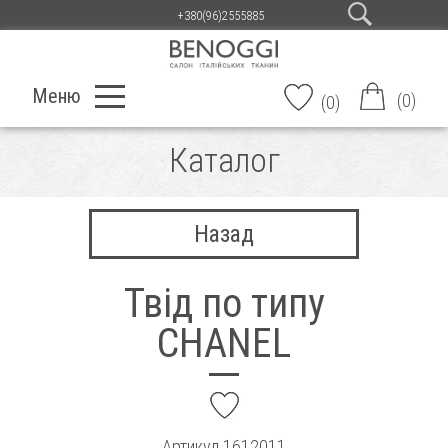
+380(96)2555885
Меню
(
0
)
(
0
)
Каталог
Назад
Твід по типу
CHANEL
add
Артикул
1612011