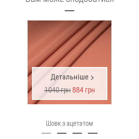
Детальніше
1040 грн
884 грн
68
Шовк з ацетатом
Жак