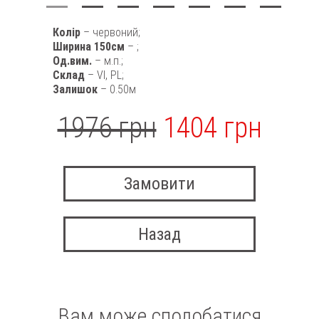
Колір
– червоний;
Ширина 150см
– ;
Од.вим.
– м.п.;
Склад
– VI, PL;
Залишок
– 0.50м
1976 грн
1404 грн
Замовити
Назад
Вам може сподобатися