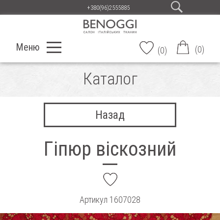
+380(96)2555885
Меню
(
0
)
(
0
)
Каталог
Назад
Гіпюр віскозний
add
Артикул
1607028