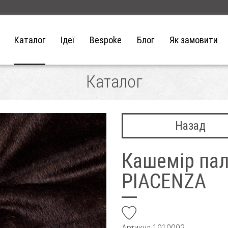
Каталог
Ідеї
Bespoke
Блог
Як замовити
Каталог
Назад
Кашемір пал
PIACENZA
add
Артикул
1910002