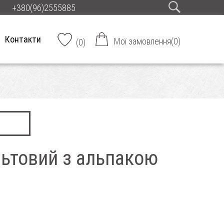
+380(96)2555885
Контакти
Мої замовлення
(
0
)
(
0
)
ьтовий з альпакою