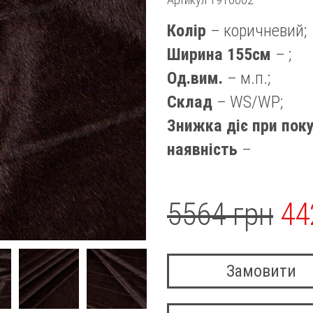
Колір
– коричневий;
Ширина 155см
– ;
Од.вим.
– м.п.;
Склад
– WS/WP;
Знижка діє при поку
наявність
–
5564 грн
44
Замовити