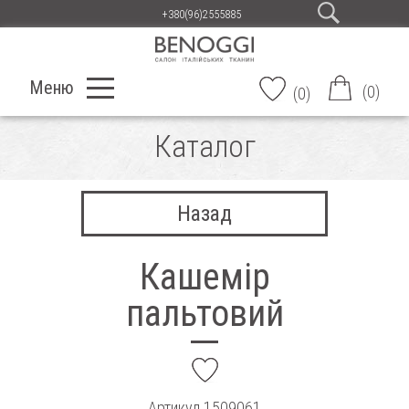
+380(96)2555885
Меню
(
0
)
(
0
)
Каталог
Назад
Кашемір
пальтовий
add
Артикул
1509061