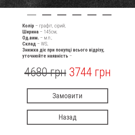
Колір
– графіт, сірий;
Ширина
– 145см;
Од.вим.
– м.п.;
Склад
– WS;
Знижка діє при покупці всього відрізу,
уточнюйте наявність
–
4680 грн
3744 грн
Замовити
Назад