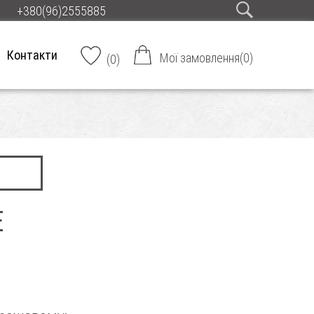
+380(96)2555885
Контакти
Мої замовлення
(
0
)
(
0
)
E