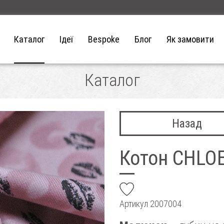
Каталог
Ідеї
Bespoke
Блог
Як замовити
Каталог
Назад
Котон CHLO
add
Артикул
2007004