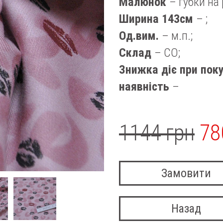
Малюнок
– губки на
Ширина 143см
– ;
Од.вим.
– м.п.;
Склад
– CO;
Знижка діє при поку
наявність
–
1144 грн
78
Замовити
Назад