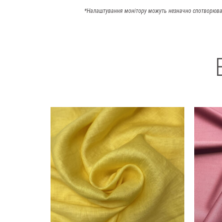
*Налаштування монітору можуть незначно спотворюва