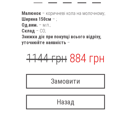
Малюнок
– коричневі кола на молочному;
Ширина 150см
– ;
Од.вим.
– м.п.;
Склад
– CO;
Знижка діє при покупці всього відрізу,
уточнюйте наявність
–
1144 грн
884 грн
Замовити
Назад