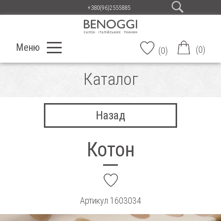
+380(96)2555885
Меню
(
0
)
(
0
)
Каталог
Назад
Котон
add
Артикул
1603034