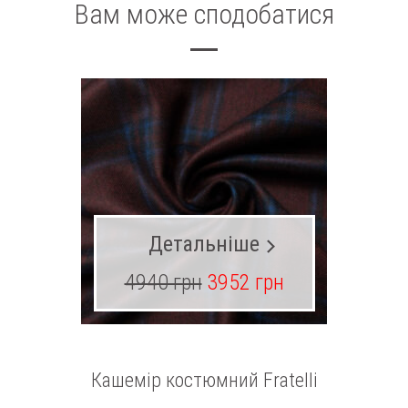
Вам може сподобатися
Детальніше
4940 грн
3952 грн
Кашемір костюмний Fratelli
Котон 