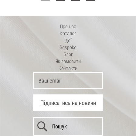
Tallia di Delfino
Про нас
Каталог
Ідеї
Bespoke
Блог
Як замовити
Контакти