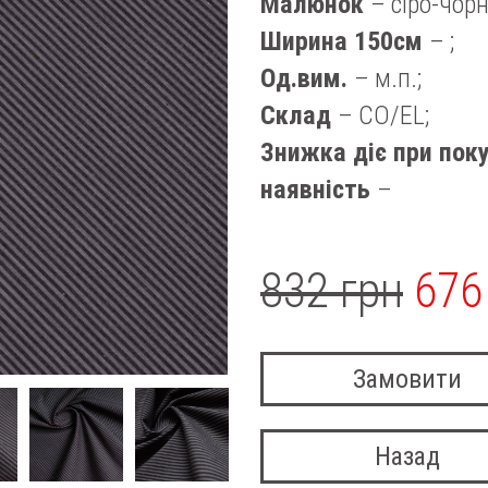
Малюнок
– сіро-чор
Ширина 150см
– ;
Од.вим.
– м.п.;
Склад
– CO/EL;
Знижка діє при поку
наявність
–
832 грн
676
Замовити
Назад