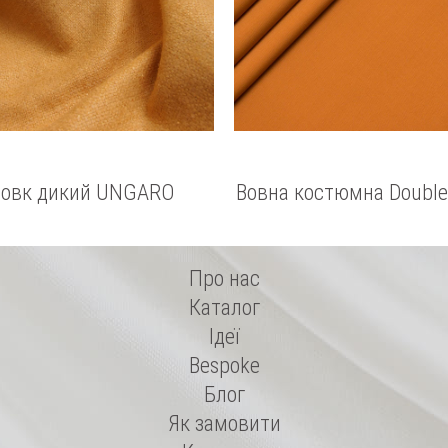
овк дикий UNGARO
Вовна костюмна Double
еластаном
Про нас
Каталог
Ідеї
Bespoke
Блог
Як замовити