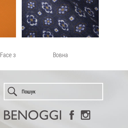
Face з
Вовна