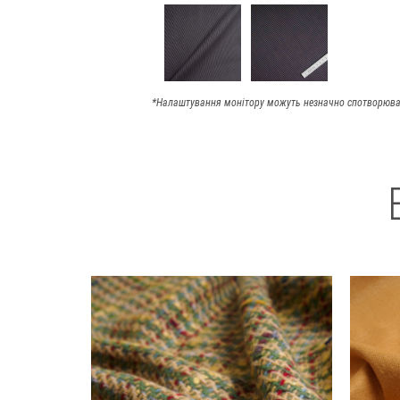
*Налаштування монітору можуть незначно спотворюва