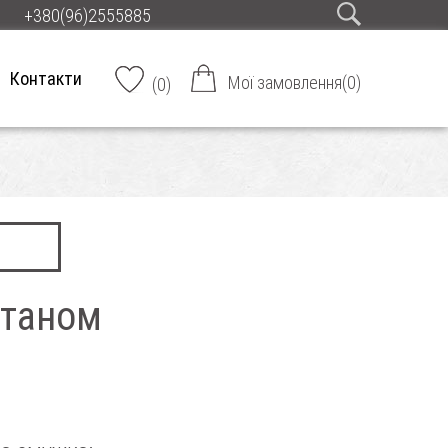
+380(96)2555885
Контакти
Мої замовлення
(
0
)
(
0
)
станом