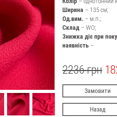
Колір
– однотонний 
Ширина
– 135 см;
Од.вим.
– м.п.;
Склад
– WO;
Знижка діє при поку
наявність
–
2236 грн
18
Замовити
Назад