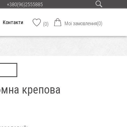
+380(96)2555885
Контакти
Мої замовлення
(
0
)
(
0
)
юмна крепова