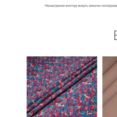
*Налаштування монітору можуть незначно спотворюва