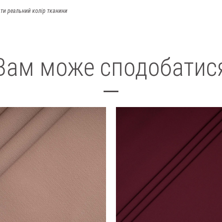
ти реальний колір тканини
Вам може сподобатис