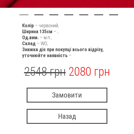
Колір
– червоний;
Ширина 135см
– ;
Од.вим.
– м.п.;
Склад
– WO;
Знижка діє при покупці всього відрізу,
уточнюйте наявність
–
2548 грн
2080 грн
Замовити
Назад