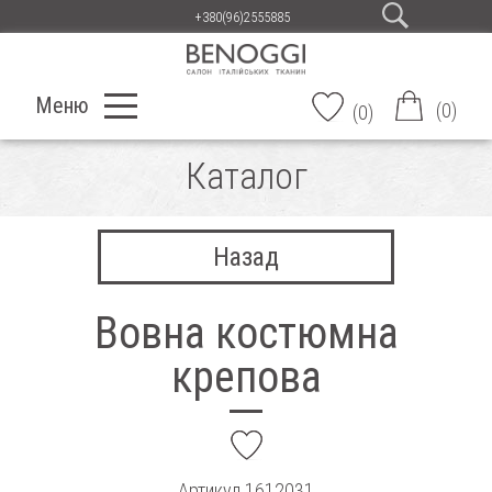
+380(96)2555885
Меню
(
0
)
(
0
)
Каталог
Назад
Вовна костюмна
крепова
add
Артикул
1612031