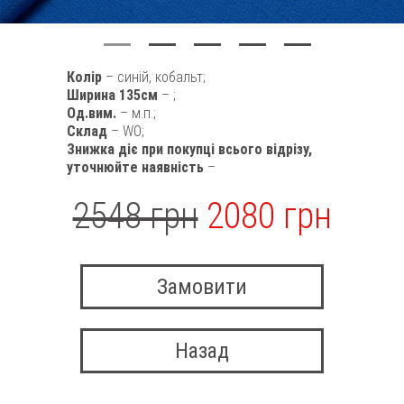
Колір
– синій, кобальт;
Ширина 135см
– ;
Од.вим.
– м.п.;
Склад
– WO;
Знижка діє при покупці всього відрізу,
уточнюйте наявність
–
2548 грн
2080 грн
Замовити
Назад