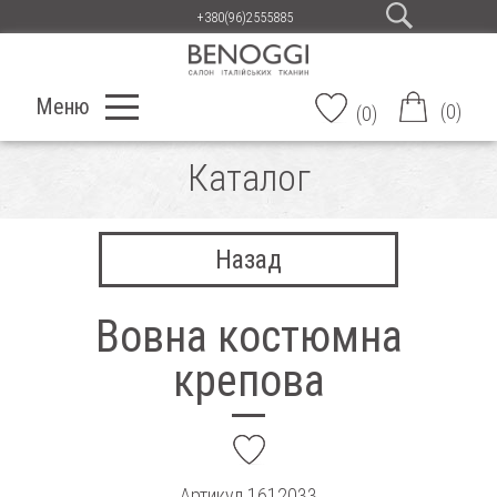
+380(96)2555885
Меню
(
0
)
(
0
)
Каталог
Назад
Вовна костюмна
крепова
add
Артикул
1612033