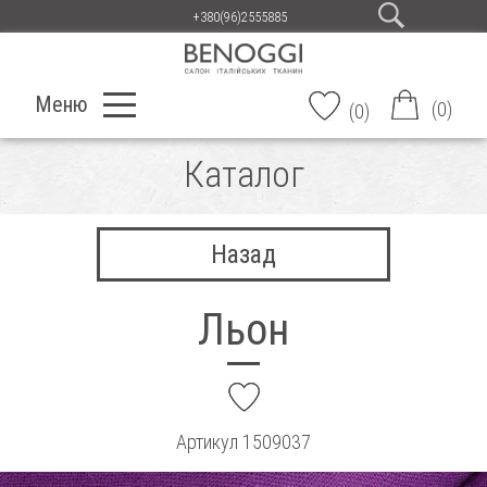
+380(96)2555885
Меню
(
0
)
(
0
)
Каталог
Назад
Льон
add
Артикул
1509037