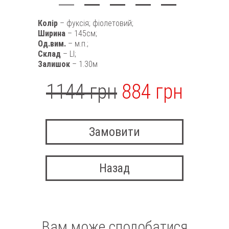
Колір
– фуксія; фіолетовий;
Ширина
– 145см;
Од.вим.
– м.п.;
Склад
– LI;
Залишок
– 1.30м
1144 грн
884 грн
Замовити
Назад
Вам може сподобатися