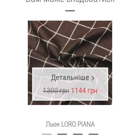
Детальніше
1300 грн
1144 грн
18
Льон LORO PIANA
Ж