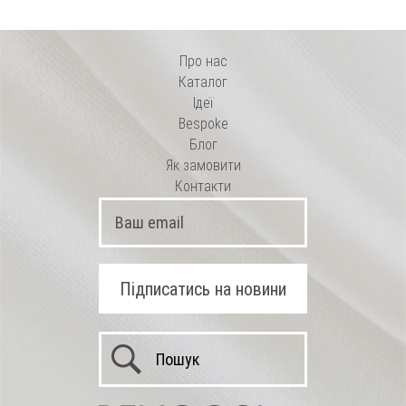
Про нас
Каталог
Ідеї
Bespoke
Блог
Як замовити
Контакти