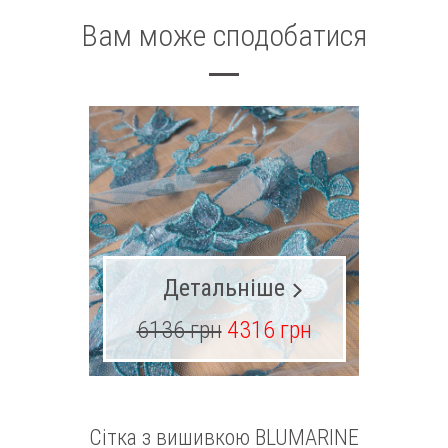
Вам може сподобатися
Детальніше
6136 грн
4316 грн
15
Сітка з вишивкою BLUMARINE
Шо