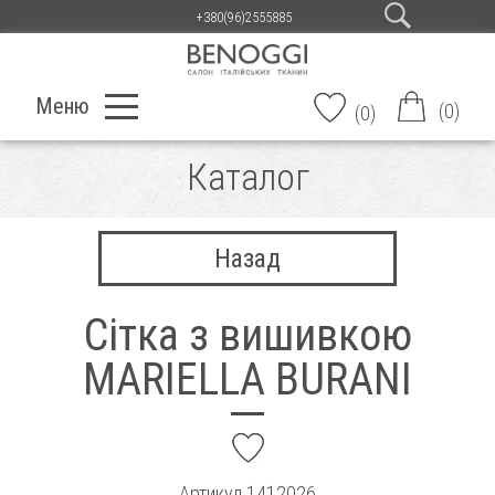
+380(96)2555885
Меню
(
0
)
(
0
)
Каталог
Назад
Сітка з вишивкою
MARIELLA BURANI
add
Артикул
1412026