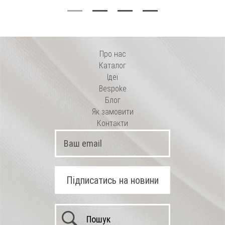
Про нас
Каталог
Ідеї
Bespoke
Блог
Як замовити
Контакти