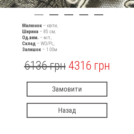
Малюнок
– квіти;
Ширина
– 85 см;
Од.вим.
– м.п.;
Склад
– WO/PL;
Залишок
– 1.00м
6136 грн
4316 грн
Замовити
Назад