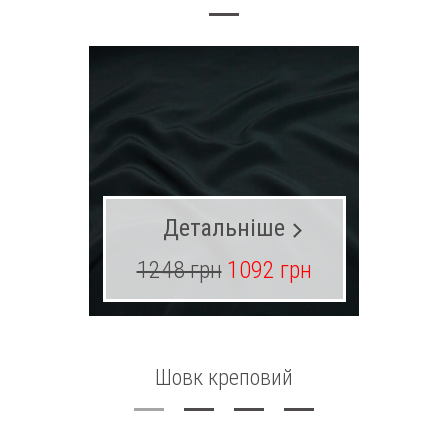
Детальніше
1248 грн
1092 грн
14
Шовк креповий