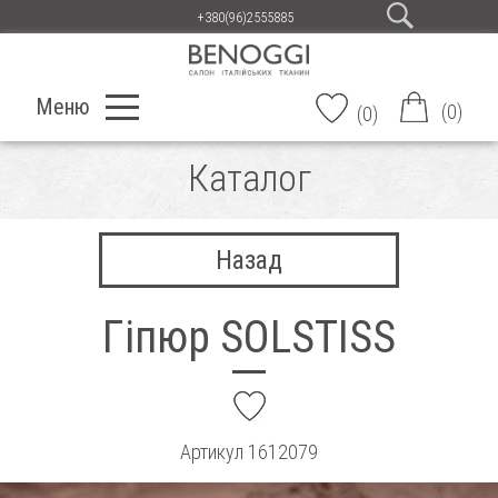
+380(96)2555885
Меню
(
0
)
(
0
)
Каталог
Назад
Гіпюр SOLSTISS
add
Артикул
1612079