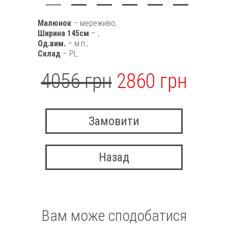
Малюнок
– мереживо;
Ширина 145см
– ;
Од.вим.
– м.п.;
Склад
– PL
4056 грн
2860 грн
Замовити
Назад
Вам може сподобатися