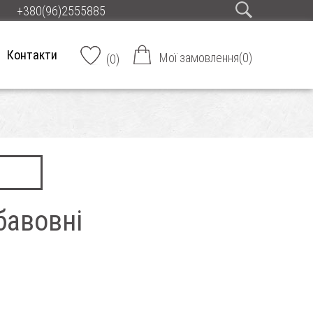
+380(96)2555885
Контакти
Мої замовлення
(
0
)
(
0
)
бавовні