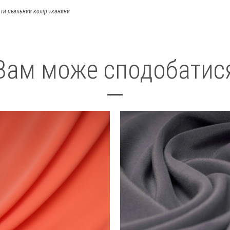
ти реальний колір тканини
Вам може сподобатис