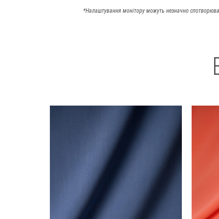
*Налаштування монітору можуть незначно спотворюва