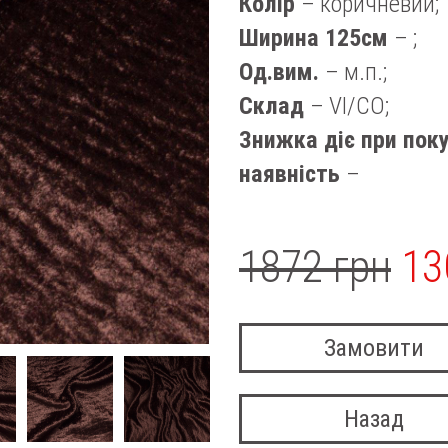
Колір
– коричневий;
Ширина 125см
– ;
Од.вим.
– м.п.;
Склад
– VI/CO;
Знижка діє при поку
наявність
–
1872 грн
13
Замовити
Назад