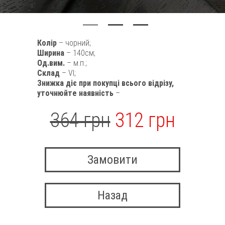
Колір
– чорний;
Ширина
– 140см;
Од.вим.
– м.п.;
Склад
– VI;
Знижка діє при покупці всього відрізу,
уточнюйте наявність
–
364 грн
312 грн
Замовити
Назад