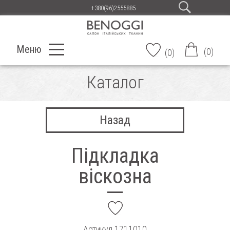
+380(96)2555885
Меню
(
0
)
(
0
)
Каталог
Назад
Підкладка
віскозна
add
Артикул
1711010