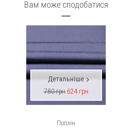
Вам може сподобатися
Детальніше
780 грн
624 грн
30
Поплін