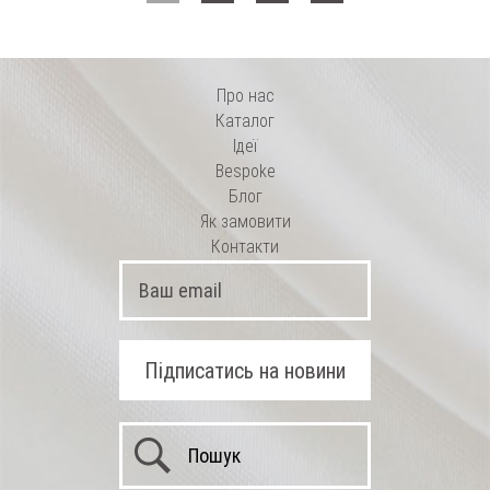
Про нас
Каталог
Ідеї
Bespoke
Блог
Як замовити
Контакти