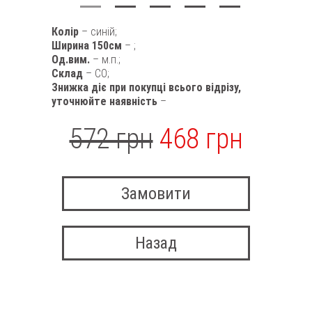
Колір
– синій;
Ширина 150см
– ;
Од.вим.
– м.п.;
Склад
– CO;
Знижка діє при покупці всього відрізу,
уточнюйте наявність
–
572 грн
468 грн
Замовити
Назад