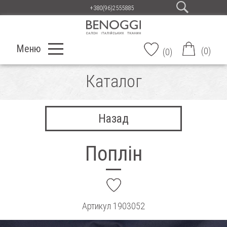
+380(96)2555885
Меню
(
0
)
(
0
)
Каталог
Назад
Поплін
add
Артикул
1903052