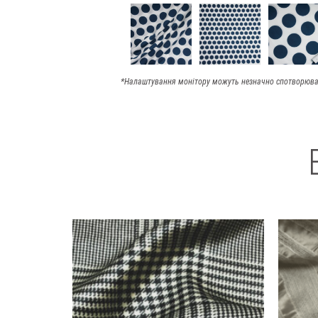
*Налаштування монітору можуть незначно спотворюва