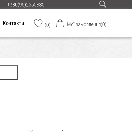
+380(96)2555885
Контакти
Мої замовлення
(
0
)
(
0
)