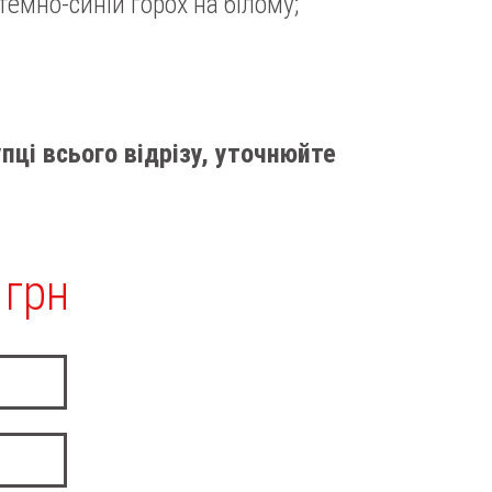
темно-синій горох на білому;
пці всього відрізу, уточнюйте
 грн