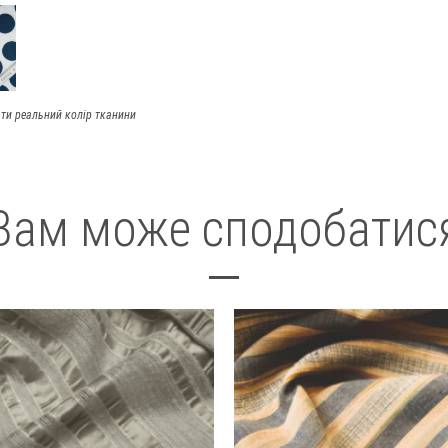
ти реальний колір тканини
Вам може сподобатис