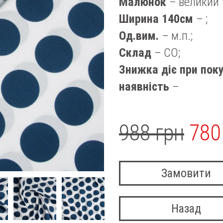
Малюнок
– великий 
Ширина 140см
– ;
Од.вим.
– м.п.;
Склад
– CO;
Знижка діє при поку
наявність
–
988 грн
780
Замовити
Назад