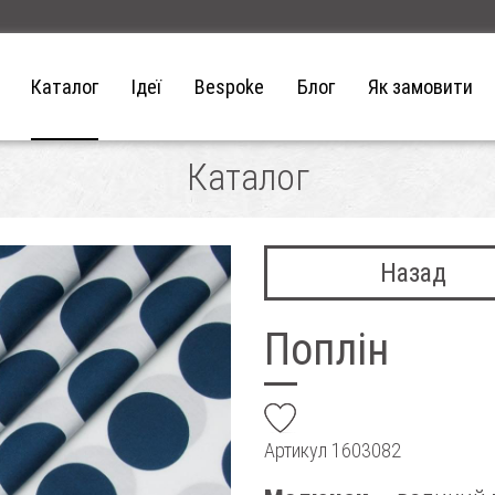
Каталог
Ідеї
Bespoke
Блог
Як замовити
Каталог
Назад
Поплін
add
Артикул
1603082