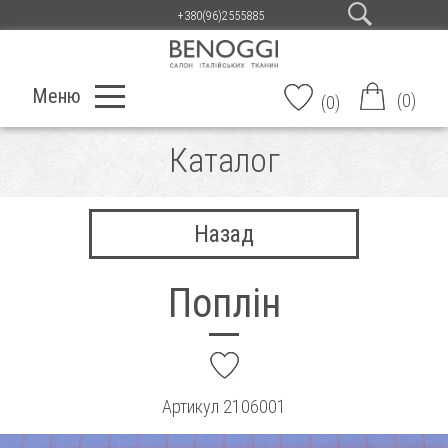
+380(96)2555885
Меню
(
0
)
(
0
)
Каталог
Назад
Поплін
add
Артикул
2106001