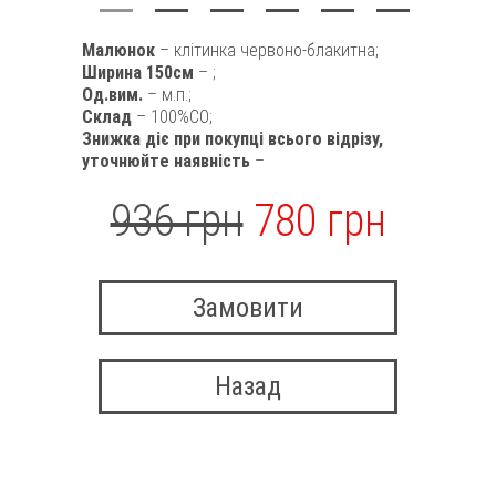
Малюнок
– клітинка червоно-блакитна;
Ширина 150см
– ;
Од.вим.
– м.п.;
Склад
– 100%CO;
Знижка діє при покупці всього відрізу,
уточнюйте наявність
–
936 грн
780 грн
Замовити
Назад