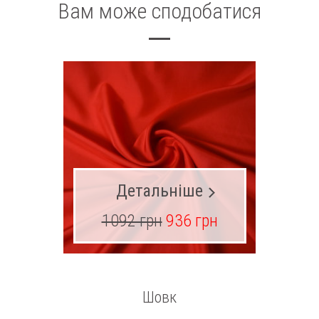
Вам може сподобатися
Детальніше
1092 грн
936 грн
Шовк
По