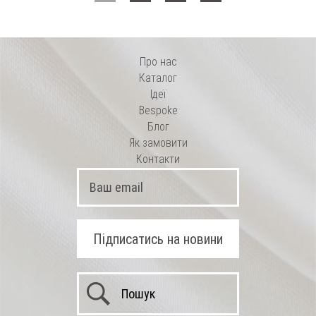
Про нас
Каталог
Ідеї
Bespoke
Блог
Як замовити
Контакти