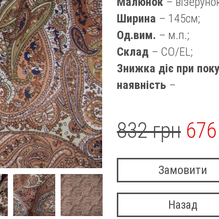
Малюнок
– візерунок
Ширина
– 145см;
Од.вим.
– м.п.;
Склад
– CO/EL;
Знижка діє при поку
наявність
–
832 грн
676
Замовити
Назад