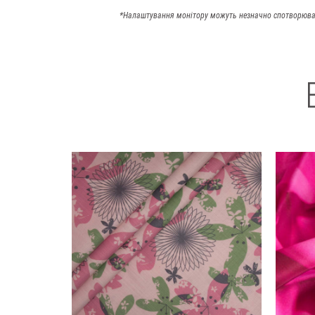
*Налаштування монітору можуть незначно спотворюва