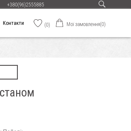
+380(96)2555885
Контакти
Мої замовлення
(
0
)
(
0
)
астаном