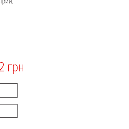
ірий;
2 грн