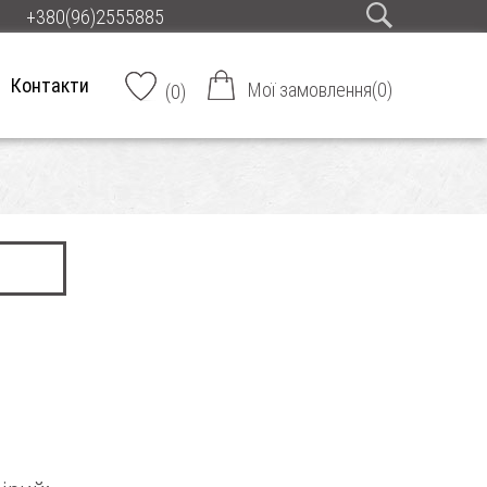
+380(96)2555885
Контакти
Мої замовлення
(
0
)
(
0
)