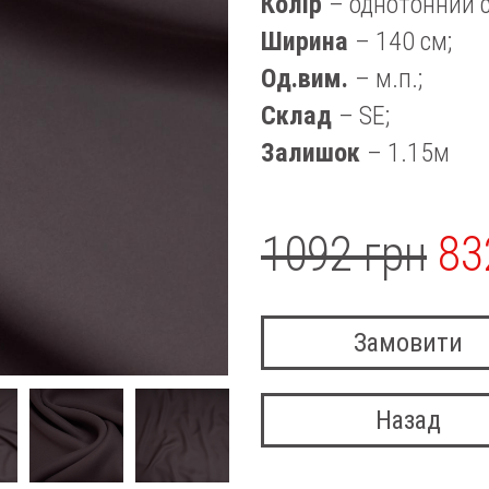
Колір
– однотонний с
Ширина
– 140 см;
Од.вим.
– м.п.;
Склад
– SE;
Залишок
– 1.15м
1092 грн
83
Замовити
Назад