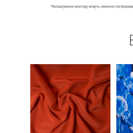
*Налаштування монітору можуть незначно спотворюва