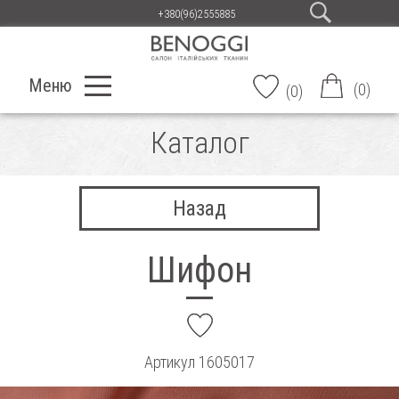
+380(96)2555885
Меню
(
0
)
(
0
)
Каталог
Назад
Шифон
add
Артикул
1605017