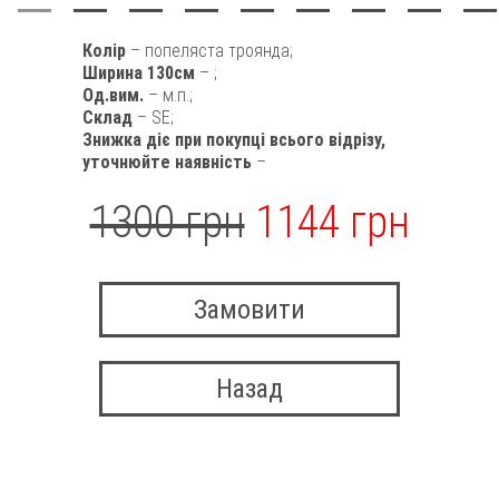
Колір
– попеляста троянда;
Ширина 130см
– ;
Од.вим.
– м.п.;
Склад
– SE;
Знижка діє при покупці всього відрізу,
уточнюйте наявність
–
1300 грн
1144 грн
Замовити
Назад