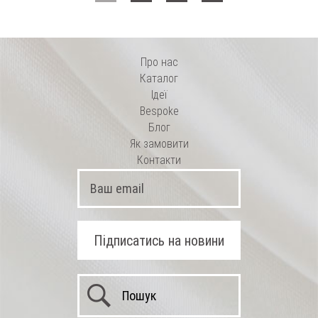
Про нас
Каталог
Ідеї
Bespoke
Блог
Як замовити
Контакти