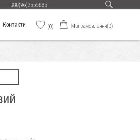
+380(96)2555885
Контакти
Мої замовлення
(
0
)
(
0
)
вий