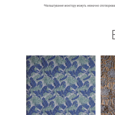
*Налаштування монітору можуть незначно спотворюва