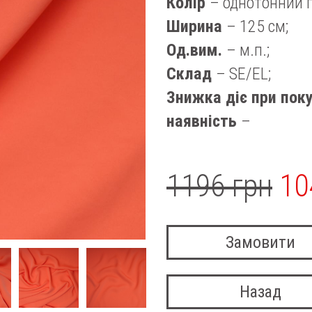
Колір
– однотонний 
Ширина
– 125 см;
Од.вим.
– м.п.;
Склад
– SE/EL;
Знижка діє при поку
наявність
–
1196 грн
10
Замовити
Назад