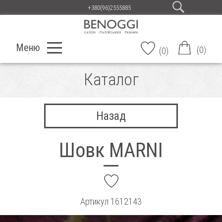
+380(96)2555885
Меню
(
0
)
(
0
)
Каталог
Назад
Шовк MARNI
add
Артикул
1612143