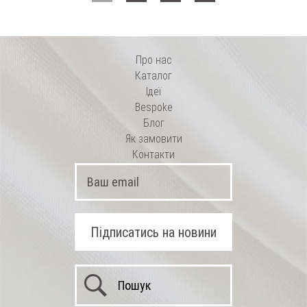
Про нас
Каталог
Ідеї
Bespoke
Блог
Як замовити
Контакти