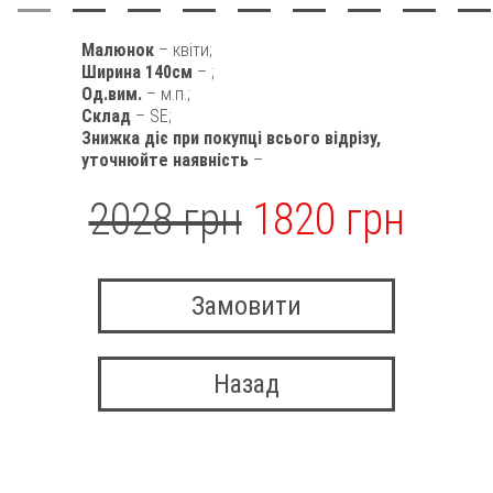
Малюнок
– квіти;
Ширина 140см
– ;
Од.вим.
– м.п.;
Склад
– SE;
Знижка діє при покупці всього відрізу,
уточнюйте наявність
–
2028 грн
1820 грн
Замовити
Назад