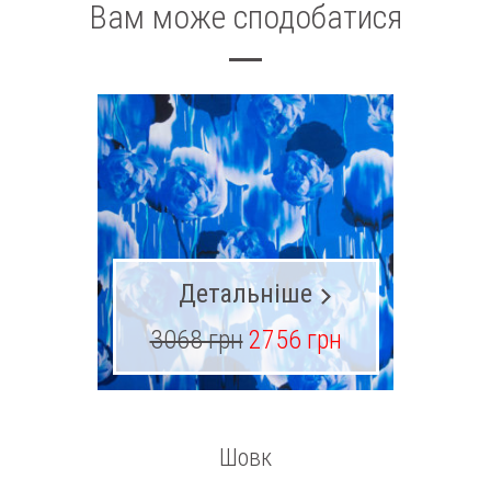
Вам може сподобатися
Детальніше
3068 грн
2756 грн
62
Шовк