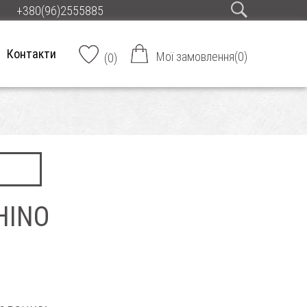
+380(96)2555885
Контакти
Мої замовлення
(
0
)
(
0
)
HINO