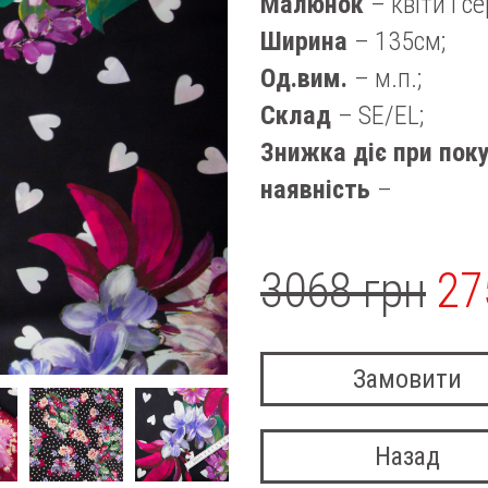
Малюнок
– квіти і с
Ширина
– 135см;
Од.вим.
– м.п.;
Склад
– SE/EL;
Знижка діє при поку
наявність
–
3068 грн
27
Замовити
Назад