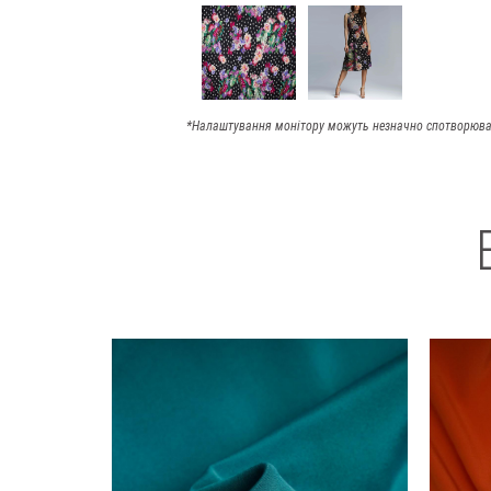
*Налаштування монітору можуть незначно спотворюва