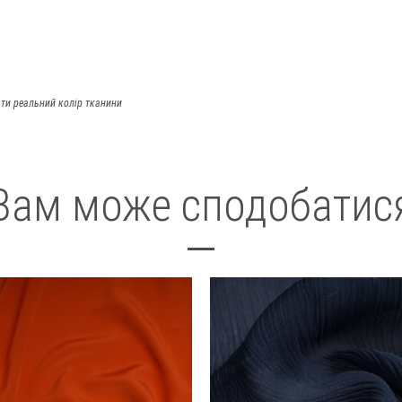
ти реальний колір тканини
Вам може сподобатис