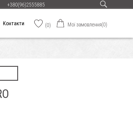
+380(96)2555885
Контакти
Мої замовлення
(
0
)
(
0
)
RO