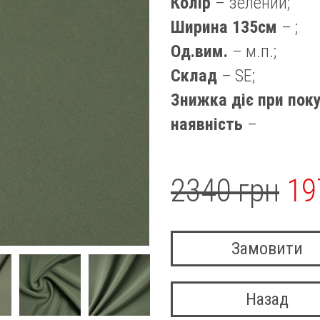
Колір
– зелений;
Ширина 135см
– ;
Од.вим.
– м.п.;
Склад
– SE;
Знижка діє при поку
наявність
–
2340 грн
19
Замовити
Назад