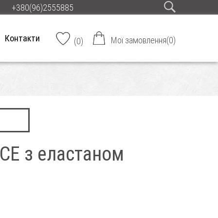
+380(96)2555885
Контакти
Мої замовлення
(
0
)
(
0
)
CE з еластаном