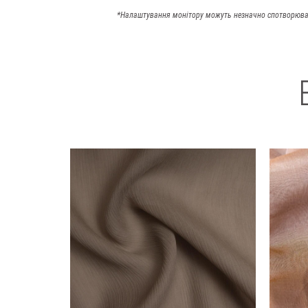
*Налаштування монітору можуть незначно спотворюва