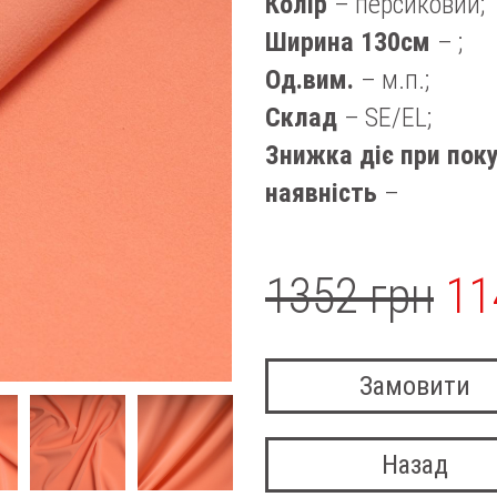
Колір
– персиковий;
Ширина 130см
– ;
Од.вим.
– м.п.;
Склад
– SE/EL;
Знижка діє при поку
наявність
–
1352 грн
11
Замовити
Назад