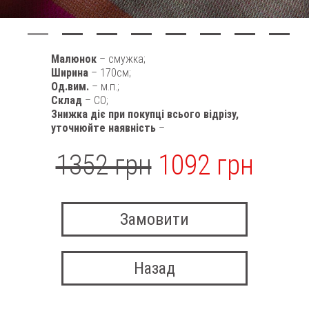
Малюнок
– смужка;
Ширина
– 170см;
Од.вим.
– м.п.;
Склад
– CO;
Знижка діє при покупці всього відрізу,
уточнюйте наявність
–
1352 грн
1092 грн
Замовити
Назад