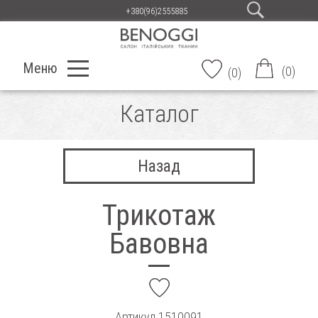
+380(96)2555885
Меню
(
0
)
(
0
)
Каталог
Назад
Трикотаж
Бавовна
add
Артикул
1510091