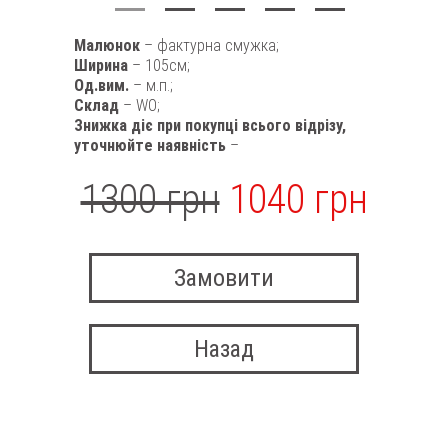
Малюнок
– фактурна смужка;
Ширина
– 105см;
Од.вим.
– м.п.;
Склад
– WO;
Знижка діє при покупці всього відрізу,
уточнюйте наявність
–
1300 грн
1040 грн
Замовити
Назад