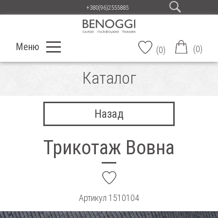
+380(96)2555885
Меню
(
0
)
(
0
)
Каталог
Назад
Трикотаж Вовна
add
Артикул
1510104