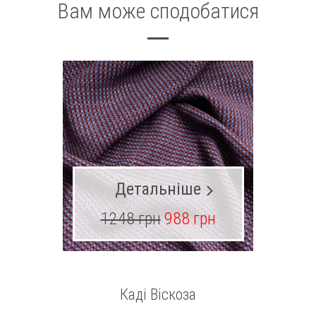
Вам може сподобатися
Детальніше
1248 грн
988 грн
13
Каді Віскоза
Екош