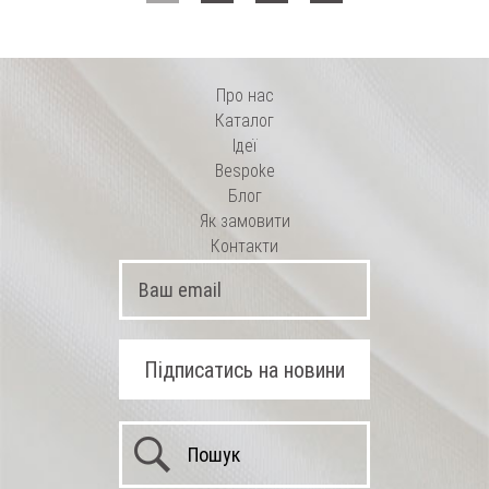
Про нас
Каталог
Ідеї
Bespoke
Блог
Як замовити
Контакти