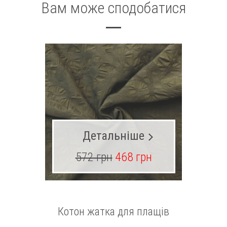
Вам може сподобатися
Детальніше
572 грн
468 грн
18
Котон жатка для плащів
О