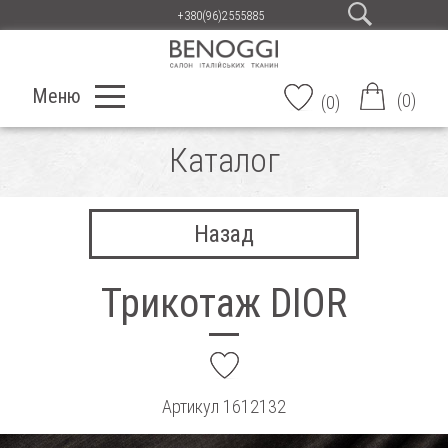
+380(96)2555885
Меню
(
0
)
(
0
)
Каталог
Назад
Трикотаж DIOR
add
Артикул
1612132