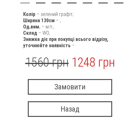
Колір
– зелений графіт;
Ширина 130см
– ;
Од.вим.
– м.п.;
Склад
– WO;
Знижка діє при покупці всього відрізу,
уточнюйте наявність
–
1560 грн
1248 грн
Замовити
Назад