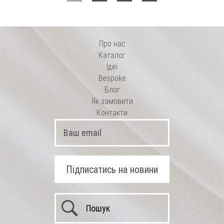
Про нас
Каталог
Ідеї
Bespoke
Блог
Як замовити
Контакти