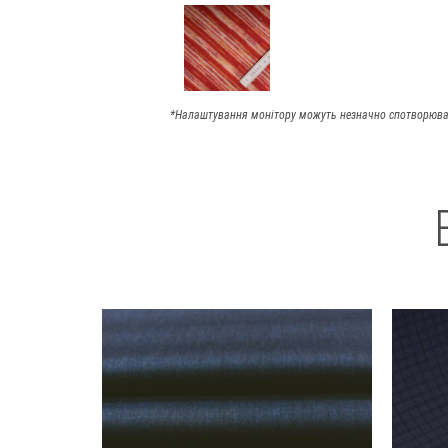
*Налаштування монітору можуть незначно спотворюва