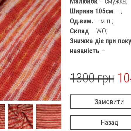
Малюнок
– смужка;
Ширина 105см
– ;
Од.вим.
– м.п.;
Склад
– WO;
Знижка діє при поку
наявність
–
1300 грн
10
Замовити
Назад