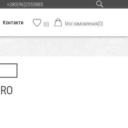
+380(96)2555885
Контакти
Мої замовлення
(
0
)
(
0
)
TRO