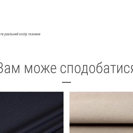
ти реальний колір тканини
Вам може сподобатис