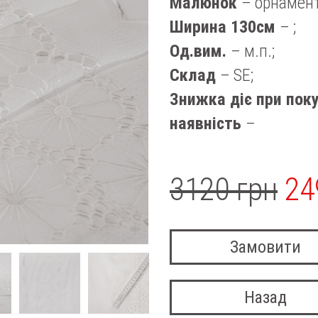
Малюнок
– орнамент
Ширина 130см
– ;
Од.вим.
– м.п.;
Склад
– SE;
Знижка діє при поку
наявність
–
3120 грн
24
Замовити
Назад