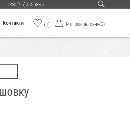
+380(96)2555885
Контакти
Мої замовлення
(
0
)
(
0
)
 шовку