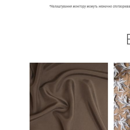
*Налаштування монітору можуть незначно спотворюва