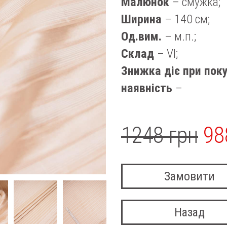
Малюнок
– смужка;
Ширина
– 140 см;
Од.вим.
– м.п.;
Склад
– VI;
Знижка діє при поку
наявність
–
1248 грн
98
Замовити
Назад