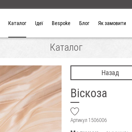
Каталог
Ідеї
Bespoke
Блог
Як замовити
Каталог
Назад
Віскоза
add
Артикул
1506006