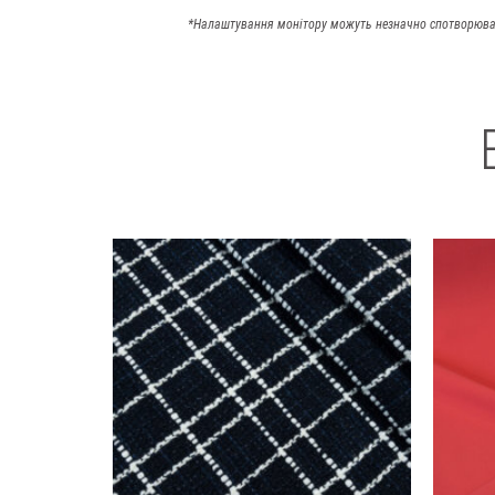
*Налаштування монітору можуть незначно спотворюва