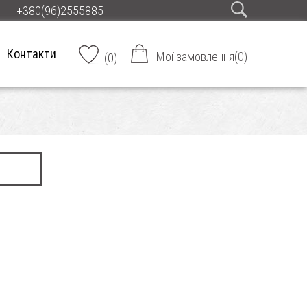
+380(96)2555885
Контакти
Мої замовлення
(
0
)
(
0
)