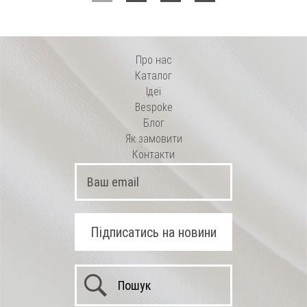
Про нас
Каталог
Ідеї
Bespoke
Блог
Як замовити
Контакти