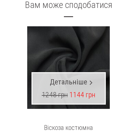
Вам може сподобатися
Детальніше
1248 грн
1144 грн
18
Віскоза костюмна
Вовна 