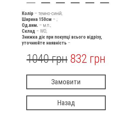
Колір
– темно-синій;
Ширина 150см
– ;
Од.вим.
– м.п.;
Склад
– WO;
Знижка діє при покупці всього відрізу,
уточнюйте наявність
–
1040 грн
832 грн
Замовити
Назад