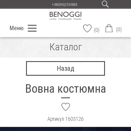
+380(96)2555885
Меню
(
0
)
(
0
)
Каталог
Назад
Вовна костюмна
add
Артикул
1603126