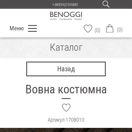
+380(96)2555885
Меню
(
0
)
(
0
)
Каталог
Назад
Вовна костюмна
add
Артикул
1708010