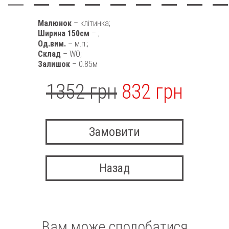
Малюнок
– клітинка;
Ширина 150см
– ;
Од.вим.
– м.п.;
Склад
– WO;
Залишок
– 0.85м
1352 грн
832 грн
Замовити
Назад
Вам може сподобатися