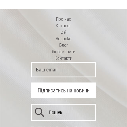
Про нас
Каталог
Ідеї
Bespoke
Блог
Як замовити
Контакти