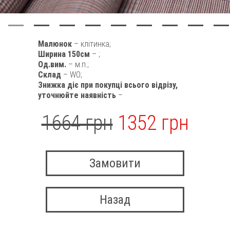
Малюнок
– клітинка;
Ширина 150см
– ;
Од.вим.
– м.п.;
Склад
– WO;
Знижка діє при покупці всього відрізу,
уточнюйте наявність
–
1664 грн
1352 грн
Замовити
Назад