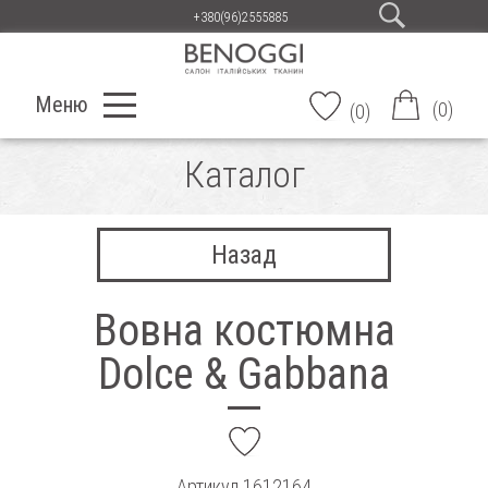
+380(96)2555885
Меню
(
0
)
(
0
)
Каталог
Назад
Вовна костюмна
Dolce & Gabbana
add
Артикул
1612164