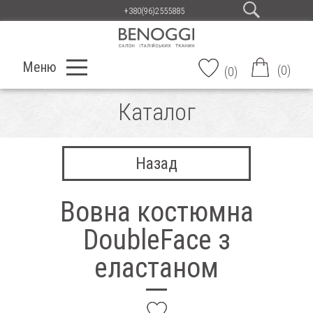
+380(96)2555885
Меню
(
0
)
(
0
)
Каталог
Назад
Вовна костюмна
DoubleFace з
еластаном
add