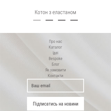
Котон з еластаном
Про нас
Каталог
Ідеї
Bespoke
Блог
Як замовити
Контакти