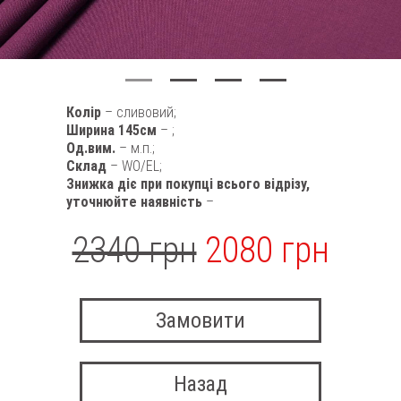
Колір
– сливовий;
Ширина 145см
– ;
Од.вим.
– м.п.;
Склад
– WO/EL;
Знижка діє при покупці всього відрізу,
уточнюйте наявність
–
2340 грн
2080 грн
Замовити
Назад