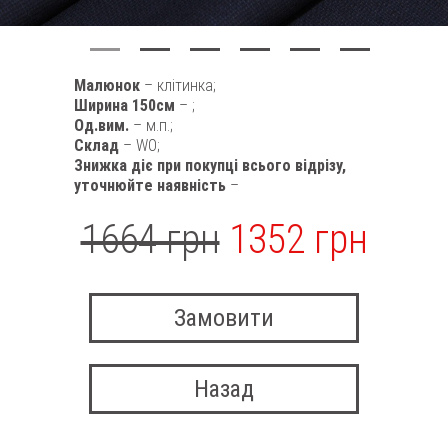
Малюнок
– клітинка;
Ширина 150см
– ;
Од.вим.
– м.п.;
Склад
– WO;
Знижка діє при покупці всього відрізу,
уточнюйте наявність
–
1664 грн
1352 грн
Замовити
Назад