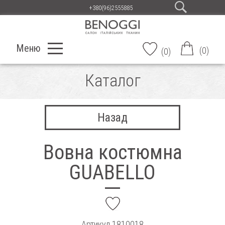
+380(96)2555885
Меню
(
0
)
(
0
)
Каталог
Назад
Вовна костюмна
GUABELLO
add
Артикул
1810018