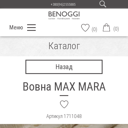
+380(96)2555885
Меню
(
0
)
(
0
)
Каталог
Назад
Вовна MAX MARA
add
Артикул
1711048