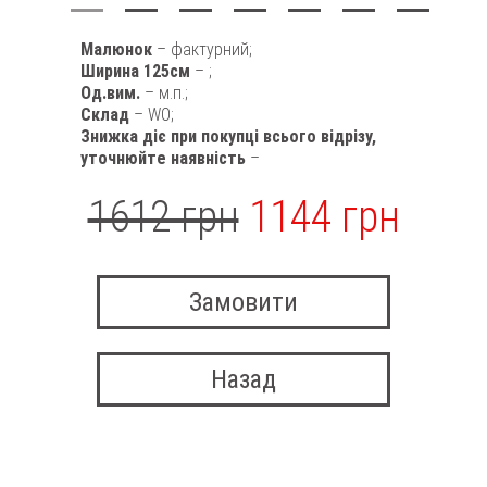
Малюнок
– фактурний;
Ширина 125см
– ;
Од.вим.
– м.п.;
Склад
– WO;
Знижка діє при покупці всього відрізу,
уточнюйте наявність
–
1612 грн
1144 грн
Замовити
Назад