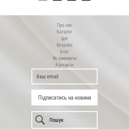
Про нас
Каталог
Ідеї
Bespoke
Блог
Як замовити
Контакти