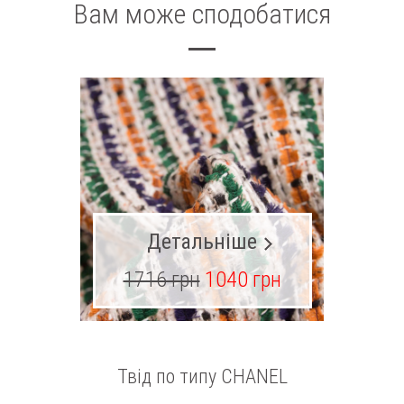
Вам може сподобатися
Детальніше
1716 грн
1040 грн
15
Твід по типу CHANEL
Д