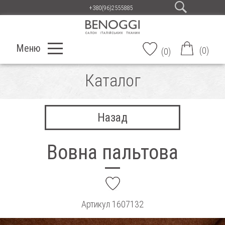
+380(96)2555885
Меню
(
0
)
(
0
)
Каталог
Назад
Вовна пальтова
add
Артикул
1607132