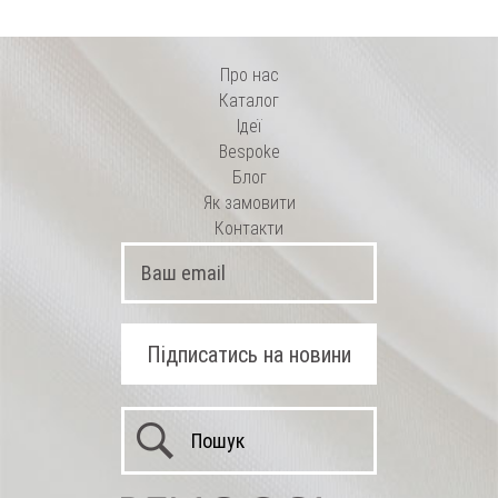
Про нас
Каталог
Ідеї
Bespoke
Блог
Як замовити
Контакти