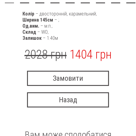
Колір
– двосторонній, карамельний;
Ширина 145см
– ;
Од.вим.
– м.п.;
Склад
– WO;
Залишок
– 1.40м
2028 грн
1404 грн
Замовити
Назад
Вам може сподобатися