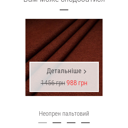
Детальніше
1456 грн
988 грн
39
Неопрен пальтовий
Вовна