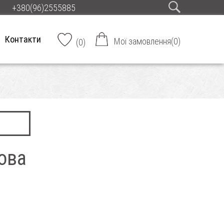
+380(96)2555885
Контакти
Мої замовлення
(
0
)
(
0
)
ова