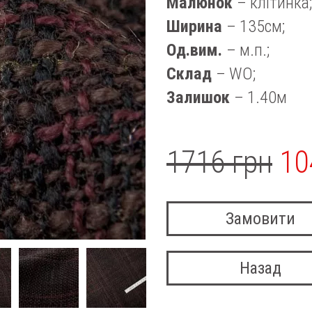
Малюнок
– клітинка;
Ширина
– 135см;
Од.вим.
– м.п.;
Склад
– WO;
Залишок
– 1.40м
1716 грн
10
Замовити
Назад