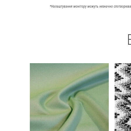
*Налаштування монітору можуть незначно спотворюва