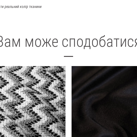
ти реальний колір тканини
Вам може сподобатис