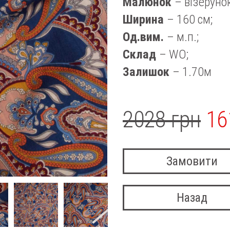
Малюнок
– візерунок
Ширина
– 160 см;
Од.вим.
– м.п.;
Склад
– WO;
Залишок
– 1.70м
2028 грн
16
Замовити
Назад