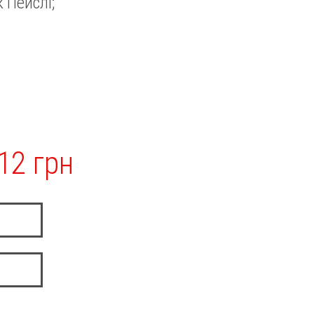
 Пейслі;
12 грн