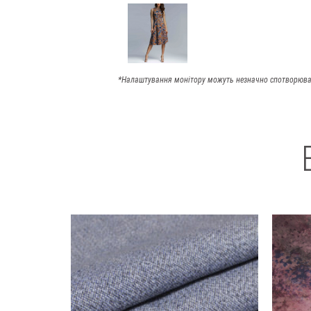
*Налаштування монітору можуть незначно спотворюва