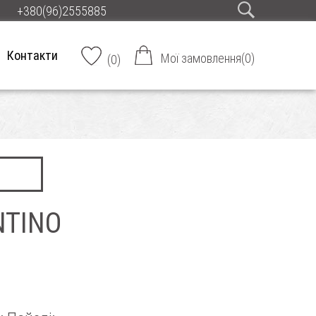
+380(96)2555885
Контакти
Мої замовлення
(
0
)
(
0
)
NTINO