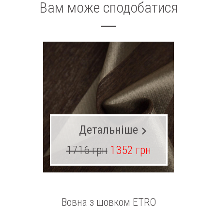
Вам може сподобатися
Детальніше
1716 грн
1352 грн
13
Вовна з шовком ETRO
Ш