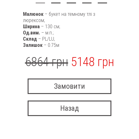
Малюнок
– букет на темному тлі з
люрексом;
Ширина
– 130 см;
Од.вим.
– м.п.;
Склад
– PL/LU;
Залишок
– 0.75м
6864 грн
5148 грн
Замовити
Назад