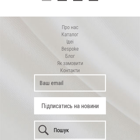
Про нас
Каталог
Ідеї
Bespoke
Блог
Як замовити
Контакти