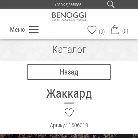
+380(96)2555885
Меню
(
0
)
(
0
)
Каталог
Назад
Жаккард
add
Артикул
1506018