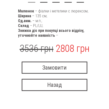
Малюнок
– фіалки і метелики c люрексом;
Ширина
– 135 см;
Од.вим.
– м.п.;
Склад
– PL/LU;
Знижка діє при покупці всього відрізу,
уточнюйте наявність
–
3536 грн
2808 грн
Замовити
Назад