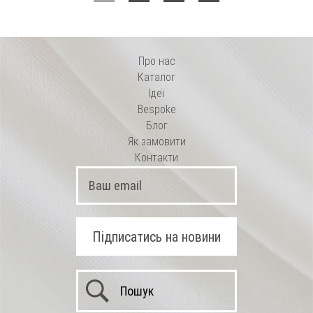
Про нас
Каталог
Ідеї
Bespoke
Блог
Як замовити
Контакти