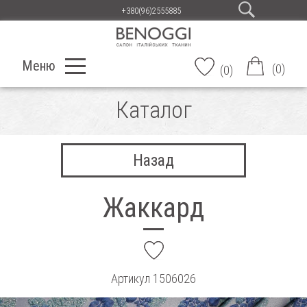
+380(96)2555885
Меню
(
0
)
(
0
)
Каталог
Назад
Жаккард
add
Артикул
1506026