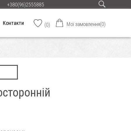
+380(96)2555885
Контакти
Мої замовлення
(
0
)
(
0
)
осторонній