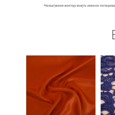
*Налаштування монітору можуть незначно спотворюва