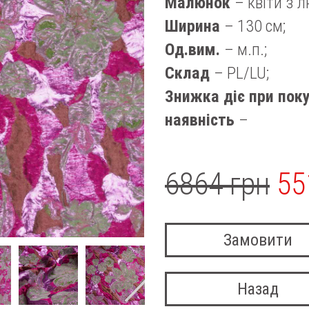
Малюнок
– квіти з 
Ширина
– 130 см;
Од.вим.
– м.п.;
Склад
– PL/LU;
Знижка діє при поку
наявність
–
6864 грн
55
Замовити
Назад