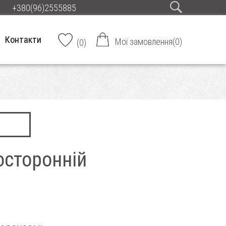
+380(96)2555885
Контакти
Мої замовлення
(
0
)
(
0
)
осторонній