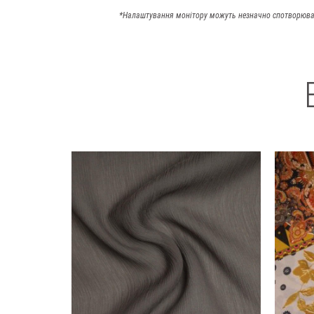
*Налаштування монітору можуть незначно спотворюва