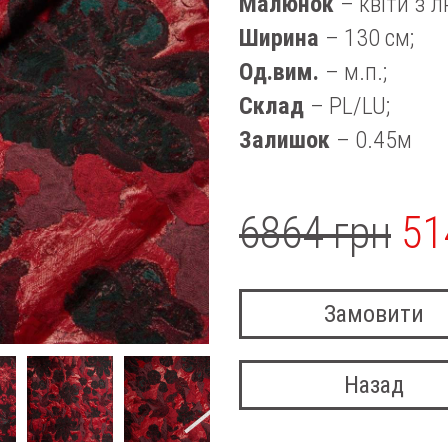
Малюнок
– квіти з 
Ширина
– 130 см;
Од.вим.
– м.п.;
Склад
– PL/LU;
Залишок
– 0.45м
6864 грн
51
Замовити
Назад