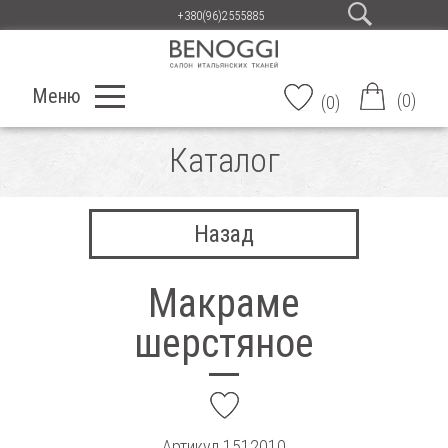
+380(96)2555885
Меню
(
0
)
(
0
)
Каталог
Назад
Макраме
шерстяное
add
Артикул
1512010