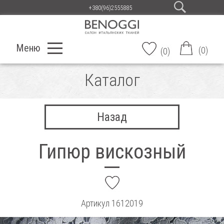
+380(96)2555885
Меню
(
0
)
(
0
)
Каталог
Назад
Гипюр вискозный
add
Артикул
1612019