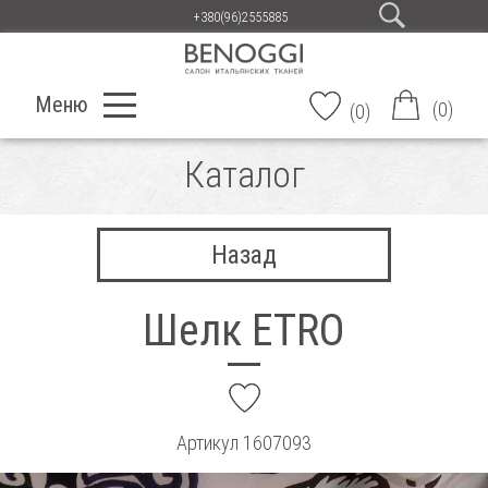
+380(96)2555885
Меню
(
0
)
(
0
)
Каталог
Назад
Шелк ETRO
add
Артикул
1607093